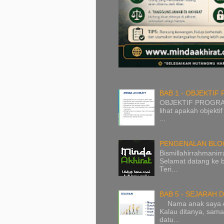
BAB 1 - OBJEKTI
OBJEKTIF PROGRAM 
lihat apakah objektif
...
PENGENALAN BLOG 
Bismillahirrahmanir
Selamat datang ke b
Teri...
BAB 5 - SEJARAH D
Nama anak saya Amm
Kalau ditanya, sam
datu...