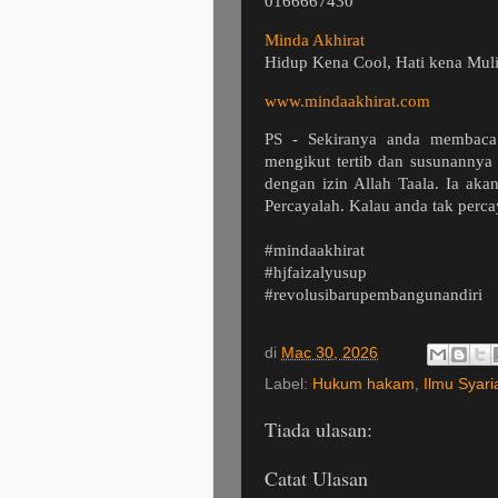
0166667430
Minda Akhirat
Hidup Kena Cool, Hati kena Muli
www.mindaakhirat.com
PS - Sekiranya anda membaca
mengikut tertib dan susunannya 
dengan izin Allah Taala. Ia a
Percayalah. Kalau anda tak perca
#mindaakhirat
#hjfaizalyusup
#revolusibarupembangunandiri
di
Mac 30, 2026
Label:
Hukum hakam
,
Ilmu Syari
Tiada ulasan:
Catat Ulasan