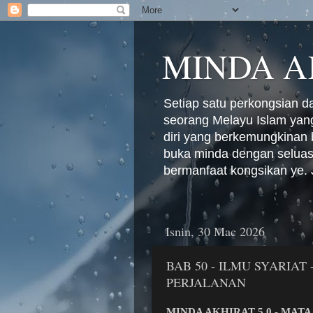
MINDA A
Setiap satu perkongsian d
seorang Melayu Islam yang
diri yang berkemungkinan b
buka minda dengan seluasn
bermanfaat kongsikan ye. 
Isnin, 30 Mac 2026
BAB 50 - ILMU SYARIA
PERJALANAN
MINDA AKHIRAT 5.0 - MATA