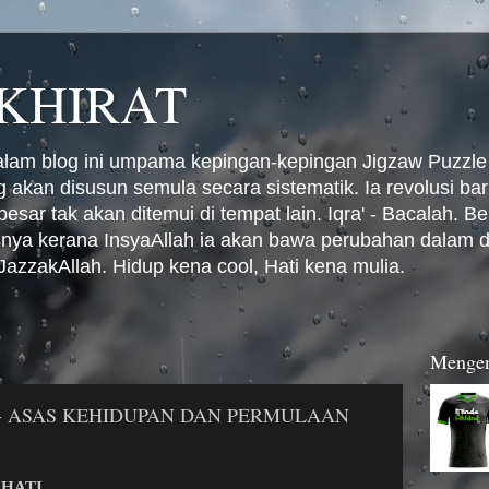
KHIRAT
alam blog ini umpama kepingan-kepingan Jigzaw Puzzle 
 akan disusun semula secara sistematik. Ia revolusi 
esar tak akan ditemui di tempat lain. Iqra' - Bacalah. Be
ya kerana InsyaAllah ia akan bawa perubahan dalam di
JazzakAllah. Hidup kena cool, Hati kena mulia.
Mengen
T - ASAS KEHIDUPAN DAN PERMULAAN
 HATI