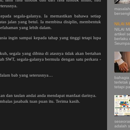
eterusnya.
masalah
bersengk
kepada segala-galanya. Ia memastikan bahawa setiap
atas jalan yang betul. Ia membina disiplin, membentuk
NILAI M
kefahaman yang lebih dalam.
NILAI M
artikel 
sia ingin sampai kepada tahap yang tinggi tetapi lupa
berlaku 
Seumpam
kuh, segala yang dibina di atasnya tidak akan bertahan
ah SWT, segala-galanya bermula dengan satu perkara -
dalam bab yang seterusnya…
bahagia
terleta
tetapi p
kan dan taulan andai anda mendapat manfaat darinya.
alas jasabaik tuan puan itu. Terima kasih.
seseoran
adalah se