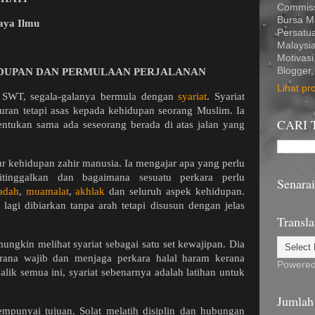
Commiss
Bursa M
aya Ilmu
Persatu
Malaysi
Motivasi
Blogger,
HIDUPAN DAN PERMULAAN PERJALANAN
Lihat pr
 SWT, segala-galanya bermula dengan
syariat
. Syariat
uran tetapi asas kepada kehidupan seorang Muslim. Ia
CARI 
ntukan sama ada seseorang berada di atas jalan yang
ur kehidupan zahir manusia. Ia mengajar apa yang perlu
itinggalkan dan bagaimana sesuatu perkara perlu
Senara
adah
,
muamalat
,
akhlak
dan seluruh aspek kehidupan.
 lagi dibiarkan tanpa arah tetapi disusun dengan jelas
Transla
ungkin melihat syariat sebagai satu set kewajipan. Dia
rana wajib dan menjaga perkara halal haram kerana
Powere
lik semua ini, syariat sebenarnya adalah latihan untuk
Jumlah
empunyai tujuan. Solat melatih disiplin dan hubungan