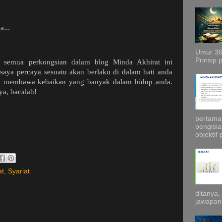
a...
Umur 36
Prinsip 
 semua perkongsian dalam blog Minda Akhirat ini
saya percaya sesuatu akan berlaku di dalam hati anda
kan membawa kebaikan yang banyak dalam hidup anda.
ya, bacalah!
pertama 
pengisia
objektif 
at
,
Syariat
ditanya
jawapann