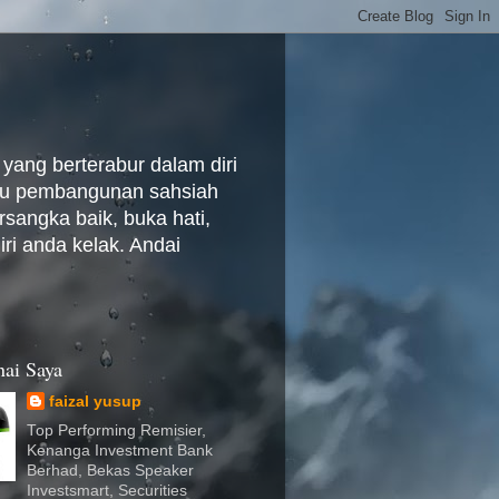
yang berterabur dalam diri
baru pembangunan sahsiah
rsangka baik, buka hati,
ri anda kelak. Andai
ai Saya
faizal yusup
Top Performing Remisier,
Kenanga Investment Bank
Berhad, Bekas Speaker
Investsmart, Securities