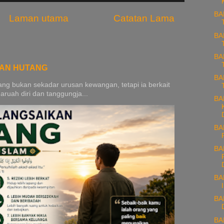
BA
Laman utama
Catatan Lama
BA
BA
KAN HUTANG
BA
g bukan sekadar urusan kewangan, tetapi ia berkait
ruah diri dan tanggungja...
BA
BA
BA
BA
BA
BA