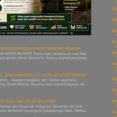
BA
BA
BA
BA
F PROGRAM MINDA AKHIRAT MENCARI HIDAYAH
BA
MINDA AKHIRAT Dalam bab pertama ini mari kita
 pengisian Minda Akhirat ini. Antara objektif pengisian
BA
- MINDA AKHIRAT 1.0 - ASAS MENCARI HIDAYAH
BA
rahim... Assalamualaikum wbt. Salam sejahtera.
log Minda Akhirat. Revolusi baru pembangunan diri.
BA
BA
IRI KITA - MELAYU DI MALAYSIA
ar bin Faizal bin Yusup bin Jamal bin Md Noh.
aada dia kenal moyangnya jawapannya tidak. Walhal
BA