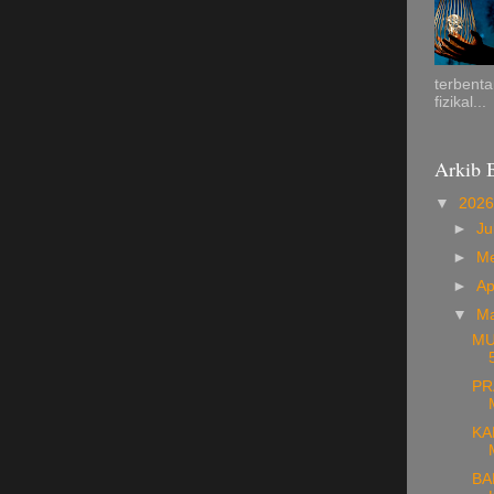
terbenta
fizikal...
Arkib 
▼
202
►
Ju
►
M
►
Ap
▼
M
MU
PR
KA
BA