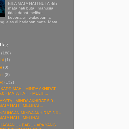
BILA MATA HATI BUTA Bila
mata hati buta , manusia
tidak dapat melihat
kebenaran walaupun ia
ng jelas di hadapan mata. Mata
Blog
6
(188)
lai
(1)
ei
(8)
ril
(8)
ac
(132)
KADDIMAH - MINDA AKHIRAT
5.0 - MATA HATI - MELIH...
AKATA - MINDA AKHIRAT 5.0 -
MATA HATI - MELIHAT...
NDUNGAN MINDA AKHIRAT 5.0 -
MATA HATI - MELIHAT ...
HAGIAN 1 - BAB 1 - APA YANG