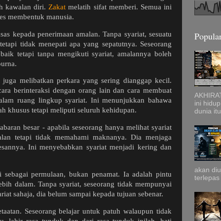
h kawalan diri.
Zakat
melatih sifat memberi. Semua ini
oses membentuk manusia.
 asas kepada penerimaan amalan. Tanpa syariat, sesuatu
Popular
tetapi tidak menepati apa yang sepatutnya. Seseorang
ik tetapi tanpa mengikuti syariat, amalannya boleh
purna.
 juga melibatkan perkara yang sering dianggap kecil.
cara berinteraksi dengan orang lain dan cara membuat
AKHIRAT
alam ruang lingkup syariat. Ini menunjukkan bahawa
ini hidu
ah khusus tetapi meliputi seluruh kehidupan.
dunia itu
abaran besar - apabila seseorang hanya melihat syariat
alan tetapi tidak memahami maknanya. Dia menjaga
kesannya. Ini menyebabkan syariat menjadi kering dan
akan diu
mi sebagai permulaan, bukan penamat. Ia adalah pintu
terlepas
ebih dalam. Tanpa syariat, seseorang tidak mempunyai
yariat sahaja, dia belum sampai kepada tujuan sebenar.
ketaatan. Seseorang belajar untuk patuh walaupun tidak
 lahir rasa tunduk dan dari rasa tunduk inilah, hati