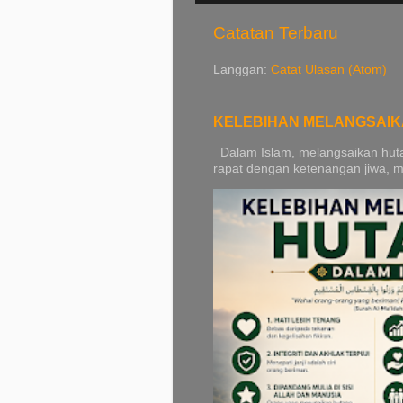
Catatan Terbaru
Langgan:
Catat Ulasan (Atom)
KELEBIHAN MELANGSAI
Dalam Islam, melangsaikan hutan
rapat dengan ketenangan jiwa, ma