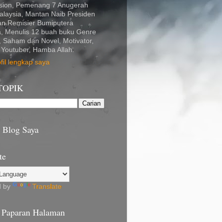
ion, Pemenang 7 Anugerah
alaysia, Mantan Naib Presiden
an Remisier Bumiputera
a, Menulis 12 buah buku Genre
, Saham dan Novel, Motivator,
 Youtuber, Hamba Allah.
ofil lengkap saya
TOPIK
i Blog Saya
te
d by
Translate
 Paparan Halaman