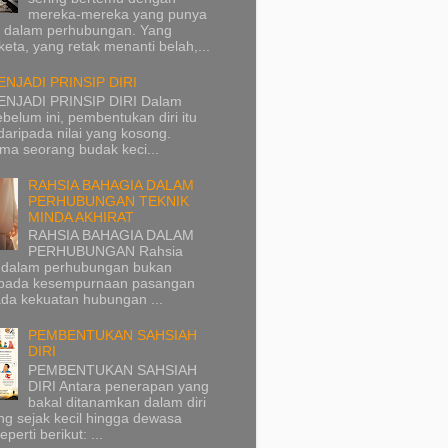
mereka-mereka yang punya
 dalam perhubungan. Yang
eta, yang retak menanti belah,...
ENJADI PRINSIP DIRI
ENJADI PRINSIP DIRI Dalam
sebelum ini, pembentukan diri itu
daripada nilai yang kosong.
a seorang budak keci...
RAHSIA BAHAGIA DALAM
PERHUBUNGAN TEKNIK
MINDA AKHIRAT
RAHSIA BAHAGIA DALAM
PERHUBUNGAN Rahsia
 dalam perhubungan bukan
k pada kesempurnaan pasangan
ada kekuatan hubungan ...
PEMBENTUKAN SAHSIAH
DIRI
PEMBENTUKAN SAHSIAH
DIRI Antara penerapan yang
bakal ditanamkan dalam diri
g sejak kecil hingga dewasa
perti berikut: ...