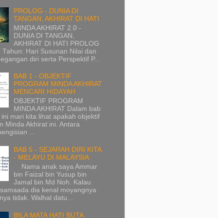
PROLOG - DUNIA DI
TANGAN, AKHIRAT DI HATI
MINDA AKHIRAT 2.0 -
DUNIA DI TANGAN,
AKHIRAT DI HATI PROLOG
 Tahun: Hari Susunan Nilai dan
pegangan diri serta Perspektif P...
BAB 1 - OBJEKTIF
PROGRAM MINDA AKHIRAT
MENCARI HIDAYAH
OBJEKTIF PROGRAM
MINDA AKHIRAT Dalam bab
ini mari kita lihat apakah objektif
n Minda Akhirat ini. Antara
pengisian ...
BAB 5 - SEJARAH DIRI KITA
- MELAYU DI MALAYSIA
Nama anak saya Ammar
bin Faizal bin Yusup bin
Jamal bin Md Noh. Kalau
, samaada dia kenal moyangnya
ya tidak. Walhal datu...
BILA MATA HATI BUTA