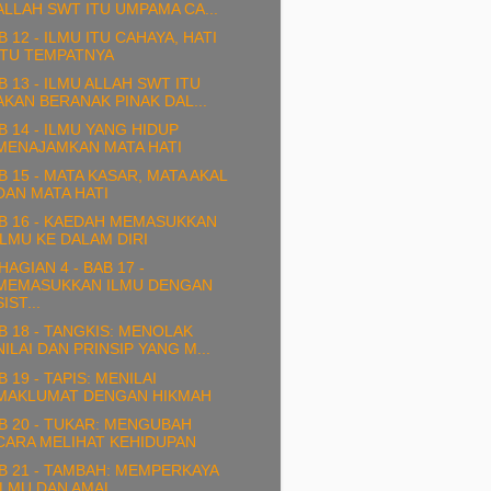
ALLAH SWT ITU UMPAMA CA...
B 12 - ILMU ITU CAHAYA, HATI
ITU TEMPATNYA
B 13 - ILMU ALLAH SWT ITU
AKAN BERANAK PINAK DAL...
B 14 - ILMU YANG HIDUP
MENAJAMKAN MATA HATI
B 15 - MATA KASAR, MATA AKAL
DAN MATA HATI
B 16 - KAEDAH MEMASUKKAN
ILMU KE DALAM DIRI
HAGIAN 4 - BAB 17 -
MEMASUKKAN ILMU DENGAN
SIST...
B 18 - TANGKIS: MENOLAK
NILAI DAN PRINSIP YANG M...
B 19 - TAPIS: MENILAI
MAKLUMAT DENGAN HIKMAH
B 20 - TUKAR: MENGUBAH
CARA MELIHAT KEHIDUPAN
B 21 - TAMBAH: MEMPERKAYA
ILMU DAN AMAL