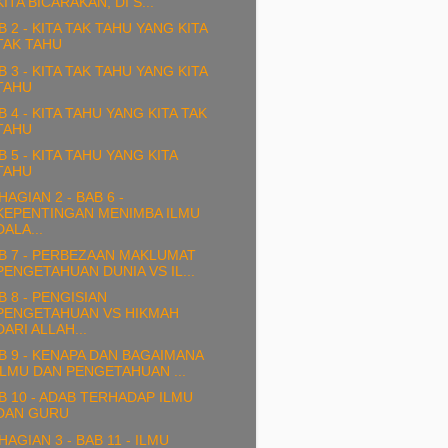
KITA BICARAKAN, DI S...
B 2 - KITA TAK TAHU YANG KITA
TAK TAHU
B 3 - KITA TAK TAHU YANG KITA
TAHU
B 4 - KITA TAHU YANG KITA TAK
TAHU
B 5 - KITA TAHU YANG KITA
TAHU
HAGIAN 2 - BAB 6 -
KEPENTINGAN MENIMBA ILMU
DALA...
B 7 - PERBEZAAN MAKLUMAT
PENGETAHUAN DUNIA VS IL...
B 8 - PENGISIAN
PENGETAHUAN VS HIKMAH
DARI ALLAH...
B 9 - KENAPA DAN BAGAIMANA
ILMU DAN PENGETAHUAN ...
B 10 - ADAB TERHADAP ILMU
DAN GURU
HAGIAN 3 - BAB 11 - ILMU