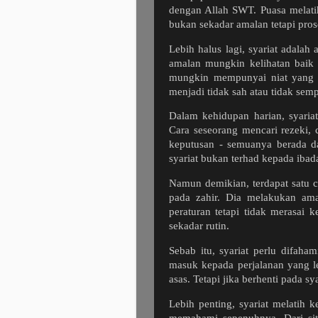
dengan Allah SWT. Puasa melati
bukan sekadar amalan tetapi pr
Lebih halus lagi, syariat adalah
amalan mungkin kelihatan baik 
mungkin mempunyai niat yang ba
menjadi tidak sah atau tidak sem
Dalam kehidupan harian, syariat
Cara seseorang mencari rezeki, 
keputusan - semuanya berada d
syariat bukan terhad kepada ibad
Namun demikian, terdapat satu c
pada zahir. Dia melakukan am
peraturan tetapi tidak merasai 
sekadar rutin.
Sebab itu, syariat perlu difaha
masuk kepada perjalanan yang l
asas. Tetapi jika berhenti pada s
Lebih penting, syariat melatih 
memahami sepenuhnya. Dari situ,