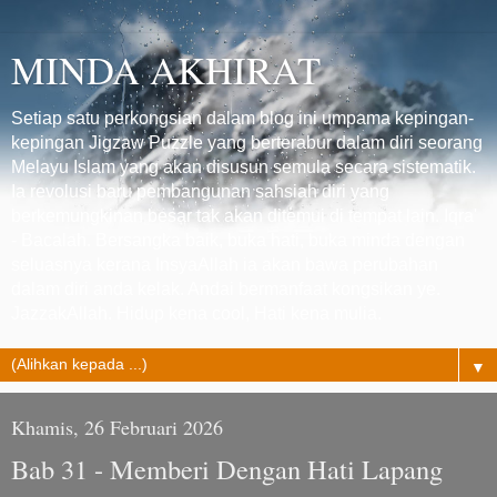
MINDA AKHIRAT
Setiap satu perkongsian dalam blog ini umpama kepingan-
kepingan Jigzaw Puzzle yang berterabur dalam diri seorang
Melayu Islam yang akan disusun semula secara sistematik.
Ia revolusi baru pembangunan sahsiah diri yang
berkemungkinan besar tak akan ditemui di tempat lain. Iqra'
- Bacalah. Bersangka baik, buka hati, buka minda dengan
seluasnya kerana InsyaAllah ia akan bawa perubahan
dalam diri anda kelak. Andai bermanfaat kongsikan ye.
JazzakAllah. Hidup kena cool, Hati kena mulia.
▼
Khamis, 26 Februari 2026
Bab 31 - Memberi Dengan Hati Lapang