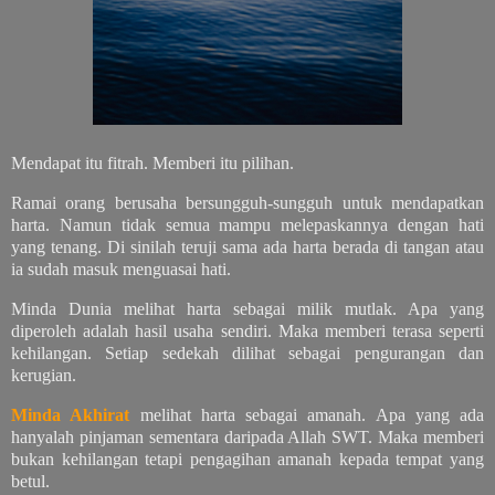
Mendapat itu fitrah. Memberi itu pilihan.
Ramai orang berusaha bersungguh-sungguh untuk mendapatkan
harta. Namun tidak semua mampu melepaskannya dengan hati
yang tenang. Di sinilah teruji sama ada harta berada di tangan atau
ia sudah masuk menguasai hati.
Minda Dunia melihat harta sebagai milik mutlak. Apa yang
diperoleh adalah hasil usaha sendiri. Maka memberi terasa seperti
kehilangan. Setiap sedekah dilihat sebagai pengurangan dan
kerugian.
Minda Akhirat
melihat harta sebagai amanah. Apa yang ada
hanyalah pinjaman sementara daripada Allah SWT. Maka memberi
bukan kehilangan tetapi pengagihan amanah kepada tempat yang
betul.