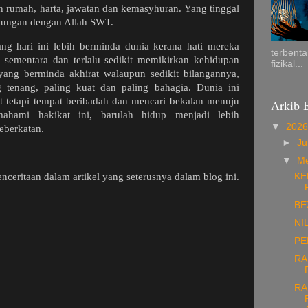
 rumah, harta, jawatan dan kemasyhuran. Yang tinggal
bungan dengan Allah SWT.
g hari ini lebih berminda dunia kerana hati mereka
terbenta
n sementara dan terlalu sedikit memikirkan kehidupan
fizikal...
ang berminda akhirat walaupun sedikit bilangannya,
 tenang, paling kuat dan paling bahagia. Dunia ini
t tetapi tempat beribadah dan mencari bekalan menuju
Arkib 
mahami hakikat ini, barulah hidup menjadi lebih
▼
202
eberkatan.
►
Ju
▼
M
KE
nceritaan dalam artikel yang seterusnya dalam blog ini.
BE
NI
PE
RA
RA