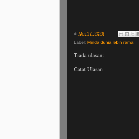
di
Mei 17, 2026
Label:
Minda dunia lebih ramai
Tiada ulasan:
Catat Ulasan