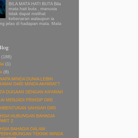
BILA MATA HATI BUTA Bila
mata hati buta , manusia
tidak dapat melihat
kebenaran walaupun ia
ng jelas di hadapan mata. Mata
Blog
6
(188)
lai
(1)
ei
(8)
NAPA MINDA DUNIA LEBIH
RAMAI DARI MINDA AKHIRAT?
ZA DUGAAN DENGAN KIFARAH
LAI MENJADI PRINSIP DIRI
MBENTUKAN SAHSIAH DIRI
HSIA HUBUNGAN BAHAGIA
PART 2
HSIA BAHAGIA DALAM
PERHUBUNGAN TEKNIK MINDA