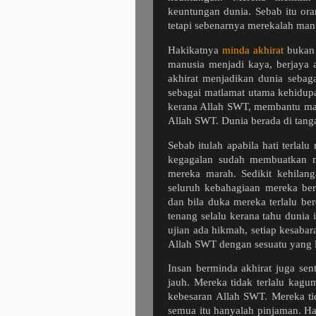
keuntungan dunia. Sebab itu or
tetapi sebenarnya merekalah manu
Hakikatnya
minda akhirat
bukan 
manusia menjadi kaya, berjaya 
akhirat menjadikan dunia sebag
sebagai matlamat utama kehidup
kerana Allah SWT, membantu man
Allah SWT. Dunia berada di tang
Sebab itulah apabila hati terla
kegagalan sudah membuatkan m
mereka marah. Sedikit kehilan
seluruh kebahagiaan mereka ber
dan bila duka mereka terlalu be
tenang selalu kerana tahu dunia
ujian ada hikmah, setiap kesabar
Allah SWT dengan sesuatu yang l
Insan berminda akhirat juga se
jauh. Mereka tidak terlalu kag
kebesaran Allah SWT. Mereka tid
semua itu hanyalah pinjaman. Ha