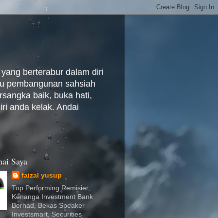
yang berterabur dalam diri
baru pembangunan sahsiah
rsangka baik, buka hati,
ri anda kelak. Andai
ai Saya
faizal yusup
Top Performing Remisier,
Kenanga Investment Bank
Berhad, Bekas Speaker
Investsmart, Securities