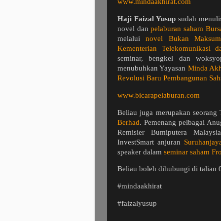
www.mindaakhirat.com
Haji Faizal Yusup
sudah menulis
novel dan
pelaburan saham
Burs
melalui
novel Bukan Maksum
Kementerian Telekomunikasi d
seminar, bengkel dan woksyop
menubuhkan Yayasan
Minda Akh
Revolusi Baru Pembangunan Sahs
www.bicarapelaburan.com
Beliau juga merupakan seorang 
Berhad
. Pemenang pelbagai Anug
Remisier Bumiputera Malays
InvestSmart anjuran
Suruhanjaya
speaker dalam
seminar saham Fr
Beliau boleh dihubungi di talia
#mindaakhirat
#faizalyusup