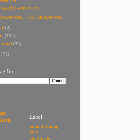
AKHIRAT
LA MATA HATI BUTA
TA NAMPAK, KITA TAK NAMPAK
ril
(8)
ac
(132)
bruari
(39)
1
(77)
og Ini
kan
Label
Guna
adab terhadap
guru
ainul yakin