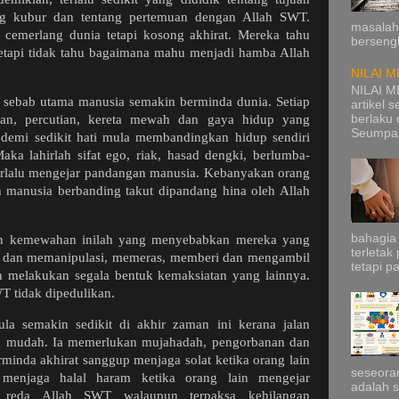
ang kubur dan tentang pertemuan dengan Allah SWT.
masalah
 cemerlang dunia tetapi kosong akhirat. Mereka tahu
bersengk
tapi tidak tahu bagaimana mahu menjadi hamba Allah
NILAI M
NILAI M
a sebab utama manusia semakin berminda dunia. Setiap
artikel 
berlaku 
an, percutian, kereta mewah dan gaya hidup yang
Seumpam
t demi sedikit hati mula membandingkan hidup sendiri
ka lahirlah sifat ego, riak, hasad dengki, berlumba-
rlalu mengejar pandangan manusia. Kebanyakan orang
h manusia berbanding takut dipandang hina oleh Allah
bahagia
an kemewahan inilah yang menyebabkan mereka yang
terleta
 dan memanipulasi, memeras, memberi dan mengambil
tetapi p
 melakukan segala bentuk kemaksiatan yang lainnya.
T tidak dipedulikan.
la semakin sedikit di akhir zaman ini kerana jalan
ng mudah. Ia memerlukan mujahadah, pengorbanan dan
rminda akhirat sanggup menjaga solat ketika orang lain
seseoran
 menjaga halal haram ketika orang lain mengejar
adalah se
 reda Allah SWT walaupun terpaksa kehilangan