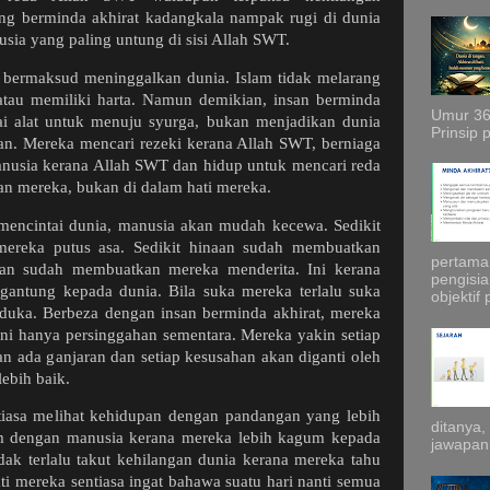
ang berminda akhirat kadangkala nampak rugi di dunia
sia yang paling untung di sisi Allah SWT.
bermaksud meninggalkan dunia. Islam tidak melarang
atau memiliki harta. Namun demikian, insan berminda
Umur 36
ai alat untuk menuju syurga, bukan menjadikan dunia
Prinsip 
an. Mereka mencari rezeki kerana Allah SWT, berniaga
usia kerana Allah SWT dan hidup untuk mencari reda
an mereka, bukan di dalam hati mereka.
lu mencintai dunia, manusia akan mudah kecewa. Sedikit
ereka putus asa. Sedikit hinaan sudah membuatkan
pertama 
gan sudah membuatkan mereka menderita. Ini kerana
pengisia
gantung kepada dunia. Bila suka mereka terlalu suka
objektif 
rduka. Berbeza dengan insan berminda akhirat, mereka
 ini hanya persinggahan sementara. Mereka yakin setiap
an ada ganjaran dan setiap kesusahan akan diganti oleh
ebih baik.
ntiasa melihat kehidupan dengan pandangan yang lebih
ditanya
um dengan manusia kerana mereka lebih kagum kepada
jawapann
ak terlalu takut kehilangan dunia kerana mereka tahu
ti mereka sentiasa ingat bahawa suatu hari nanti semua