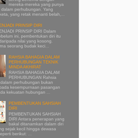
mereka-mereka yang punya
 dalam perhubungan. Yang
eta, yang retak menanti belah,...
ENJADI PRINSIP DIRI
ENJADI PRINSIP DIRI Dalam
sebelum ini, pembentukan diri itu
daripada nilai yang kosong.
a seorang budak keci...
RAHSIA BAHAGIA DALAM
PERHUBUNGAN TEKNIK
MINDA AKHIRAT
RAHSIA BAHAGIA DALAM
PERHUBUNGAN Rahsia
 dalam perhubungan bukan
k pada kesempurnaan pasangan
ada kekuatan hubungan ...
PEMBENTUKAN SAHSIAH
DIRI
PEMBENTUKAN SAHSIAH
DIRI Antara penerapan yang
bakal ditanamkan dalam diri
g sejak kecil hingga dewasa
perti berikut: ...