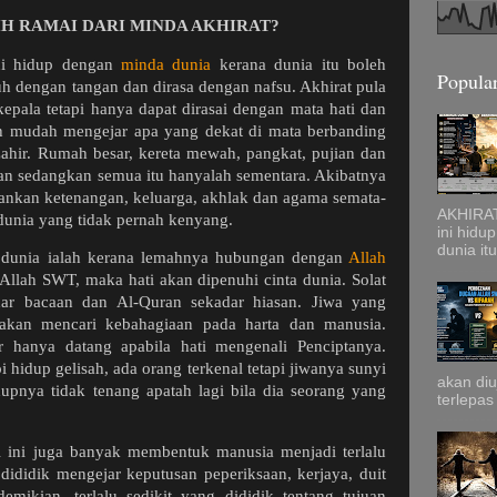
IH RAMAI DARI MINDA AKHIRAT?
ni hidup dengan
minda dunia
kerana dunia itu boleh
Popular
tuh dengan tangan dan dirasa dengan nafsu. Akhirat pula
kepala tetapi hanya dapat dirasai dengan mata hati dan
ih mudah mengejar apa yang dekat di mata berbanding
ahir. Rumah besar, kereta mewah, pangkat, pujian dan
aan sedangkan semua itu hanyalah sementara. Akibatnya
nkan ketenangan, keluarga, akhlak dan agama semata-
AKHIRAT
unia yang tidak pernah kenyang.
ini hidu
dunia itu
 dunia ialah kerana lemahnya hubungan dengan
Allah
a Allah SWT, maka hati akan dipenuhi cinta dunia. Solat
dar bacaan dan Al-Quran sekadar hiasan. Jiwa yang
akan mencari kebahagiaan pada harta dan manusia.
 hanya datang apabila hati mengenali Penciptanya.
i hidup gelisah, ada orang terkenal tetapi jiwanya sunyi
akan diu
dupnya tidak tenang apatah lagi bila dia seorang yang
terlepas
ri ini juga banyak membentuk manusia menjadi terlalu
a dididik mengejar keputusan peperiksaan, kerjaya, duit
mikian, terlalu sedikit yang dididik tentang tujuan