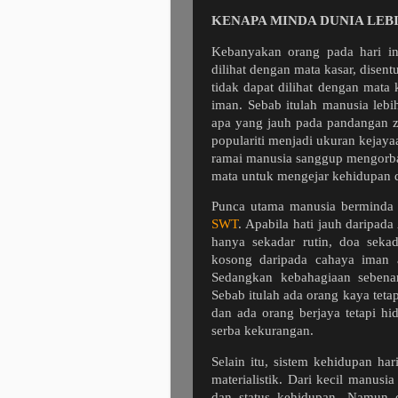
KENAPA MINDA DUNIA LEB
Kebanyakan orang pada hari i
dilihat dengan mata kasar, disen
tidak dapat dilihat dengan mata 
iman. Sebab itulah manusia leb
apa yang jauh pada pandangan z
populariti menjadi ukuran kejay
ramai manusia sanggup mengorba
mata untuk mengejar kehidupan d
Punca utama manusia berminda
SWT
. Apabila hati jauh daripad
hanya sekadar rutin, doa seka
kosong daripada cahaya iman 
Sedangkan kebahagiaan sebenar
Sebab itulah ada orang kaya tetap
dan ada orang berjaya tetapi hi
serba kekurangan.
Selain itu, sistem kehidupan ha
materialistik. Dari kecil manusi
dan status kehidupan. Namun de