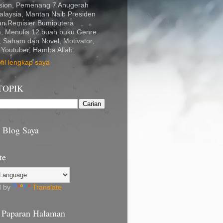
ion, Pemenang 7 Anugerah
alaysia, Mantan Naib Presiden
an Remisier Bumiputera
a, Menulis 12 buah buku Genre
, Saham dan Novel, Motivator,
 Youtuber, Hamba Allah.
ofil lengkap saya
TOPIK
i Blog Saya
te
d by
Translate
 Paparan Halaman