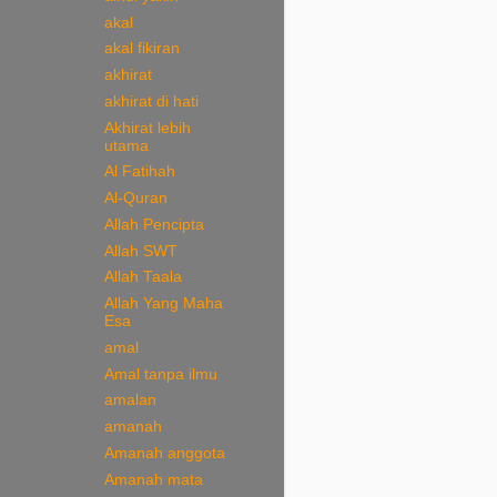
akal
akal fikiran
akhirat
akhirat di hati
Akhirat lebih
utama
Al Fatihah
Al-Quran
Allah Pencipta
Allah SWT
Allah Taala
Allah Yang Maha
Esa
amal
Amal tanpa ilmu
amalan
amanah
Amanah anggota
Amanah mata