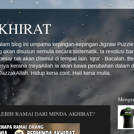
KHIRAT
alam blog ini umpama kepingan-kepingan Jigzaw Puzzle 
 akan disusun semula secara sistematik. Ia revolusi 
esar tak akan ditemui di tempat lain. Iqra' - Bacalah. Be
ya kerana InsyaAllah ia akan bawa perubahan dalam di
JazzakAllah. Hidup kena cool, Hati kena mulia.
Mengen
LEBIH RAMAI DARI MINDA AKHIRAT?