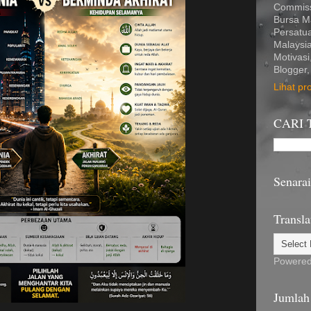
Commiss
Bursa M
Persatu
Malaysi
Motivasi
Blogger,
Lihat pr
CARI 
Senara
Transla
Powere
Jumlah