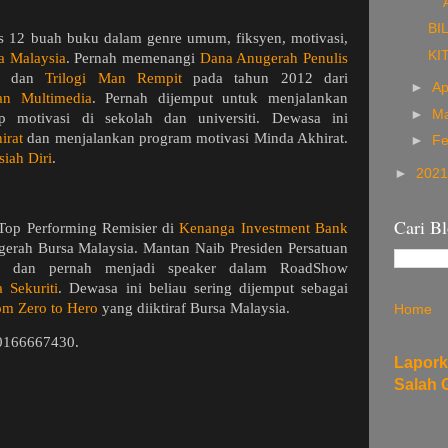
BI
 12 buah buku dalam genre umum, fiksyen, motivasi,
KI
a Malaysia
. Pernah memenangi
Dana Anugerah Penulis
dan
Trilogi Man Rempit
pada tahun 2012 dari
►
Ap
an Multimedia
. Pernah dijemput untuk menjalankan
►
M
 motivasi di sekolah dan universiti. Dewasa ini
irat
dan menjalankan program motivasi Minda Akhirat.
►
Fe
iah Diri
.
►
202
Cari Bl
Top Performing Remisier di
Kenanga Investment Bank
erah Bursa Malaysia. Mantan Naib Presiden Persatuan
ia dan pernah menjadi speaker dalam RoadShow
 Sekuriti
. Dewasa ini beliau sering dijemput sebagai
om Zero to Hero
yang diiktiraf Bursa Malaysia.
Home
n 0166667430.
Lapor
Salah 