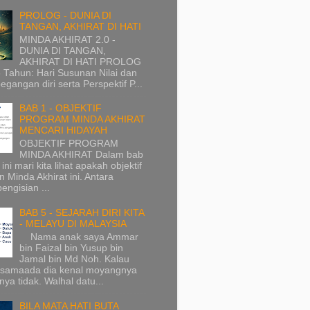
PROLOG - DUNIA DI
TANGAN, AKHIRAT DI HATI
MINDA AKHIRAT 2.0 -
DUNIA DI TANGAN,
AKHIRAT DI HATI PROLOG
 Tahun: Hari Susunan Nilai dan
pegangan diri serta Perspektif P...
BAB 1 - OBJEKTIF
PROGRAM MINDA AKHIRAT
MENCARI HIDAYAH
OBJEKTIF PROGRAM
MINDA AKHIRAT Dalam bab
ini mari kita lihat apakah objektif
n Minda Akhirat ini. Antara
pengisian ...
BAB 5 - SEJARAH DIRI KITA
- MELAYU DI MALAYSIA
Nama anak saya Ammar
bin Faizal bin Yusup bin
Jamal bin Md Noh. Kalau
, samaada dia kenal moyangnya
ya tidak. Walhal datu...
BILA MATA HATI BUTA