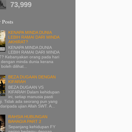
73,999
 Posts
KENAPA MINDA DUNIA
LEBIH RAMAI DARI MINDA
AKHIRAT?
KENAPA MINDA DUNIA
LEBIH RAMAI DARI MINDA
? Kebanyakan orang pada hari
p dengan minda dunia kerana
 boleh dilihat...
BEZA DUGAAN DENGAN
KIFARAH
BEZA DUGAAN VS
KIFARAH Dalam kehidupan
ini, setiap manusia pasti
ji. Tidak ada seorang pun yang
 daripada ujian Allah SWT. A...
RAHSIA HUBUNGAN
BAHAGIA PART 2
Sepanjang kehidupan FY
sering bertemu dengan