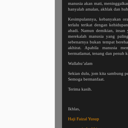
manusia akan mati, meninggalkan
hanyalah amalan, akhlak dan hu
Kesimpulannya, kebanyakan oran
terlalu terikat dengan kehidupa
abadi. Namun demikian, insan y
merekalah manusia yang paling
sebenarnya bukan tempat bereha
akhirat. Apabila manusia me
bermatlamat, tenang dan penuh k
Wallahu’alam
Sekian dulu, jom kita sambung pe
Semoga bermanfaat.
Terima kasih.
Ikhlas,
Haji Faizal Yusup