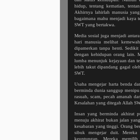
hidup, tentang kematian, tent
Akhirnya lahirlah manusia yang
bagaimana mahu menjadi kaya te
SWT yang bertakwa.
Media sosial juga menjadi antar
hari manusia melihat kemewah
dipamerkan tanpa henti. Sediki
dengan kehidupan orang lain. Ma
lumba menunjuk kejayaan dan te
lebih takut dipandang gagal ole
SWT.
Usaha mengejar harta benda d
berminda dunia sanggup menipu
rasuah, scam, pecah amanah dan
Kesalahan yang ditegah Allah SW
Insan yang berminda akhirat pu
menuju akhirat bukan jalan ya
kesabaran yang tinggi. Orang be
sibuk mengejar duit. Mereka
keuntungan. Mereka memilih