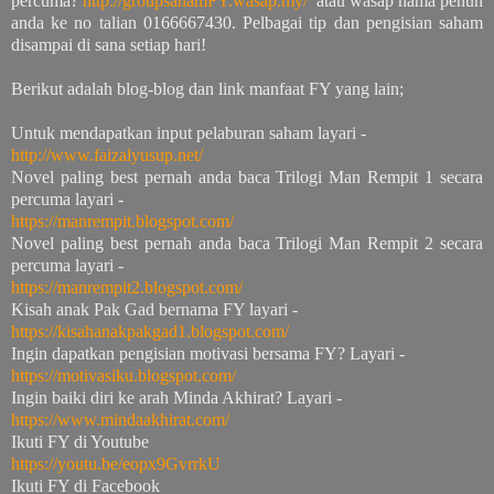
percuma?
http://groupsahamFY.wasap.my/
​ atau wasap nama penuh
anda ke no talian 0166667430. Pelbagai tip dan pengisian saham
disampai di sana setiap hari!
Berikut adalah blog-blog dan link manfaat FY yang lain;
Untuk mendapatkan input pelaburan saham layari -
http://www.faizalyusup.net/
Novel paling best pernah anda baca Trilogi Man Rempit 1 secara
percuma layari -
https://manrempit.blogspot.com/
Novel paling best pernah anda baca Trilogi Man Rempit 2 secara
percuma layari -
https://manrempit2.blogspot.com/
Kisah anak Pak Gad bernama FY layari -
https://kisahanakpakgad1.blogspot.com/
Ingin dapatkan pengisian motivasi bersama FY? Layari -
https://motivasiku.blogspot.com/
Ingin baiki diri ke arah Minda Akhirat? Layari -
https://www.mindaakhirat.com/
Ikuti FY di Youtube
https://youtu.be/eopx9GvrrkU
Ikuti FY di Facebook