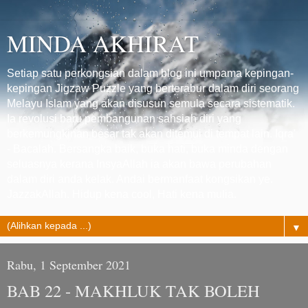
MINDA AKHIRAT
Setiap satu perkongsian dalam blog ini umpama kepingan-
kepingan Jigzaw Puzzle yang berterabur dalam diri seorang
Melayu Islam yang akan disusun semula secara sistematik.
Ia revolusi baru pembangunan sahsiah diri yang
berkemungkinan besar tak akan ditemui di tempat lain. Iqra'
- Bacalah. Bersangka baik, buka hati, buka minda dengan
seluasnya kerana InsyaAllah ia akan bawa perubahan
dalam diri anda kelak. Andai bermanfaat kongsikan ye.
JazzakAllah. Hidup kena cool, Hati kena mulia.
▼
Rabu, 1 September 2021
BAB 22 - MAKHLUK TAK BOLEH