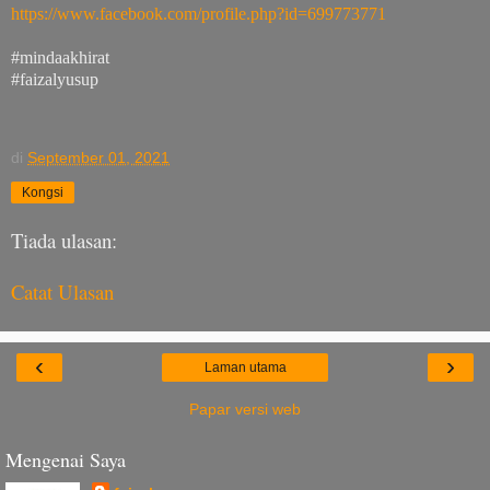
https://www.facebook.com/profile.php?id=699773771
#mindaakhirat
#faizalyusup
di
September 01, 2021
Kongsi
Tiada ulasan:
Catat Ulasan
‹
›
Laman utama
Papar versi web
Mengenai Saya