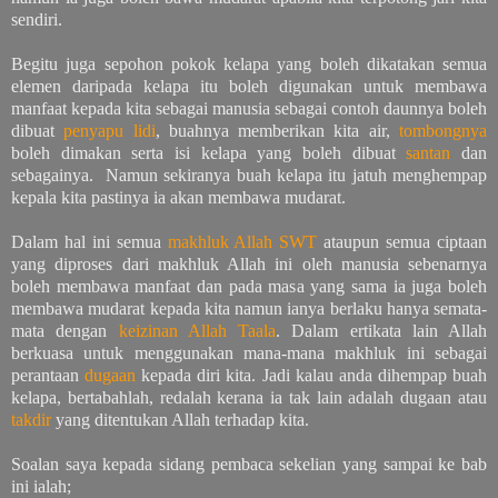
sendiri.
Begitu juga sepohon pokok kelapa yang boleh dikatakan semua
elemen daripada kelapa itu boleh digunakan untuk membawa
manfaat kepada kita sebagai manusia sebagai contoh daunnya boleh
dibuat
penyapu lidi
, buahnya memberikan kita air,
tombongnya
boleh dimakan serta isi kelapa yang boleh dibuat
santan
dan
sebagainya. Namun sekiranya buah kelapa itu jatuh menghempap
kepala kita pastinya ia akan membawa mudarat.
Dalam hal ini semua
makhluk Allah SWT
ataupun semua ciptaan
yang diproses dari makhluk Allah ini oleh manusia sebenarnya
boleh membawa manfaat dan pada masa yang sama ia juga boleh
membawa mudarat kepada kita namun ianya berlaku hanya semata-
mata dengan
keizinan Allah Taala
. Dalam ertikata lain Allah
berkuasa untuk menggunakan mana-mana makhluk ini sebagai
perantaan
dugaan
kepada diri kita. Jadi kalau anda dihempap buah
kelapa, bertabahlah, redalah kerana ia tak lain adalah dugaan atau
takdir
yang ditentukan Allah terhadap kita.
Soalan saya kepada sidang pembaca sekelian yang sampai ke bab
ini ialah;